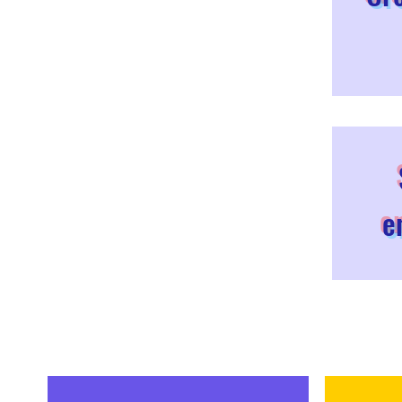
e
Des formats hors-norme
, pour 