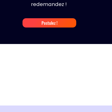
redemandez !
Postulez !
e le 5 décembre 2025
?
es
, pour développer des compétences