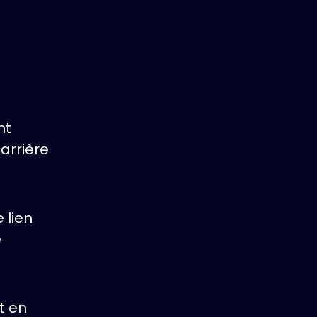
nt
arrière
 lien
e
et en