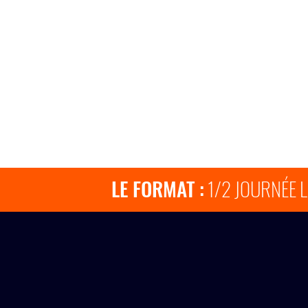
&
Formateur
Conférencière
GenAI
:
-
French
Ex
Tech
Google
/
-
Switch
Ex
Collective
Snap
/
ENSEMBLE(S)
LE FORMAT :
1/2 JOURNÉE 
Comment s'inscrire à 