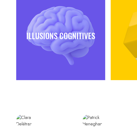
ILLUSIONS COGNITIVES
Des intervenants aux multiples 
Clara Delétraz
Patrick Heneghan
Entrepreneur,
Conférencier
Intrapreneur
&