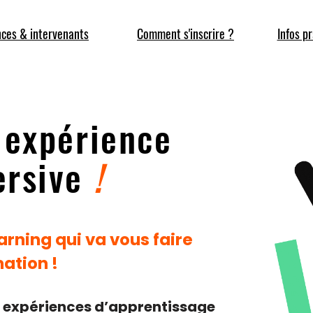
nces & intervenants
Comment s'inscrire ?
Infos p
 expérience
ersive
!
earning qui va vous faire
ation !
s expériences d’apprentissage