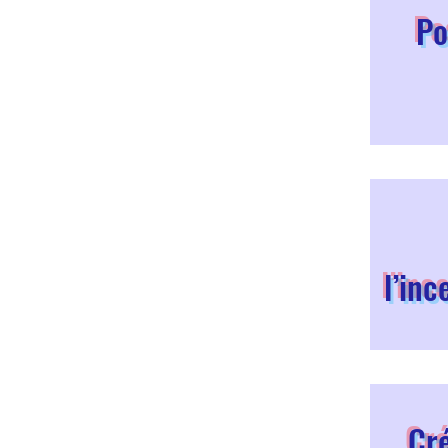
Po
l’inc
Cré